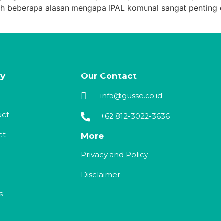
lah beberapa alasan mengapa IPAL komunal sangat penting
y
Our Contact
info@gusse.co.id
uct
+62 812-3022-3636
ct
More
Privacy and Policy
Disclaimer
s