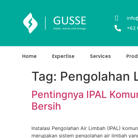
info
+62 
Home
Expertise
Services
Prod
Tag:
Pengolahan 
Pentingnya IPAL Komu
Bersih
Instalasi Pengolahan Air Limbah (IPAL) kom
merupakan sistem pengolahan air limbah yan