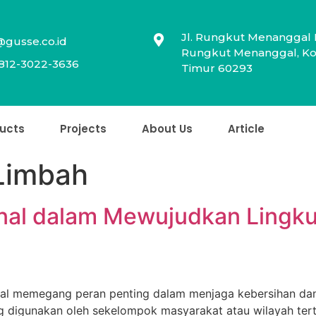
Jl. Rungkut Menanggal 
@gusse.co.id
Rungkut Menanggal, Kot
812-3022-3636
Timur 60293
ucts
Projects
About Us
Article
Limbah
nal dalam Mewujudkan Lingk
unal memegang peran penting dalam menjaga kebersihan da
g digunakan oleh sekelompok masyarakat atau wilayah ter