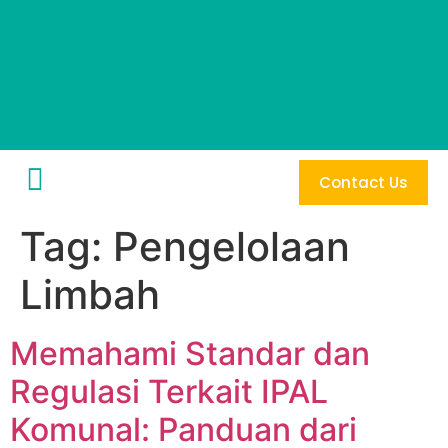
Contact Us
Tag:
Pengelolaan
Limbah
Memahami Standar dan
Regulasi Terkait IPAL
Komunal: Panduan dari