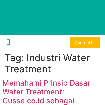
Contact Us
Tag:
Industri Water
Treatment
Memahami Prinsip Dasar
Water Treatment:
Gusse.co.id sebagai