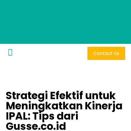
Contact Us
Strategi Efektif untuk
Meningkatkan Kinerja
IPAL: Tips dari
Gusse.co.id