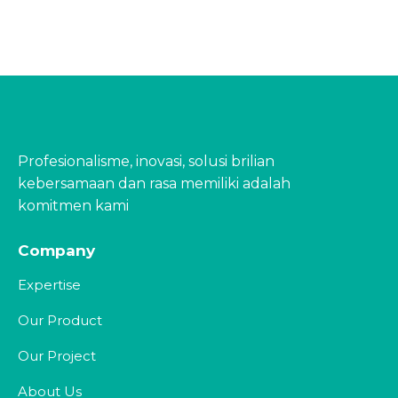
Profesionalisme, inovasi, solusi brilian
kebersamaan dan rasa memiliki adalah
komitmen kami
Company
Expertise
Our Product
Our Project
About Us