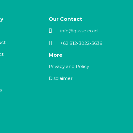
y
Our Contact
info@gusse.co.id
uct
+62 812-3022-3636
ct
More
Privacy and Policy
Disclaimer
s