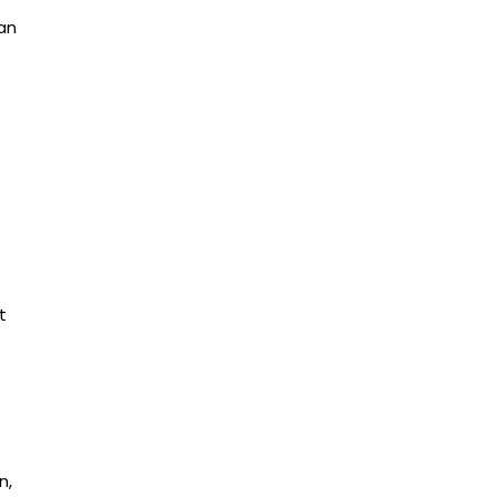
an
t
n,