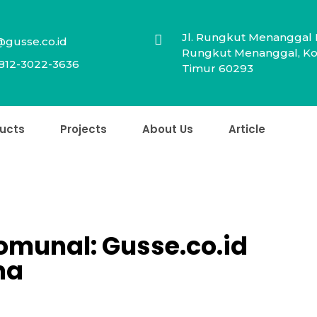
Jl. Rungkut Menanggal 
@gusse.co.id
Rungkut Menanggal, Kot
812-3022-3636
Timur 60293
ucts
Projects
About Us
Article
Komunal: Gusse.co.id
ma