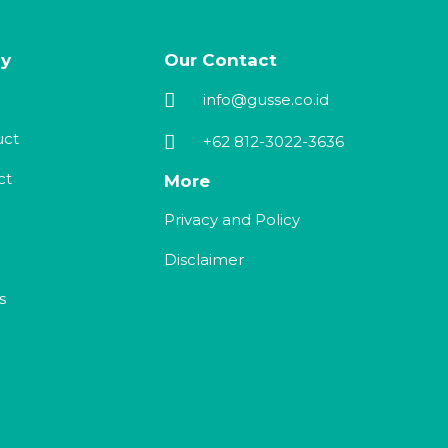
y
Our Contact
info@gusse.co.id
uct
+62 812-3022-3636
ct
More
Privacy and Policy
Disclaimer
s