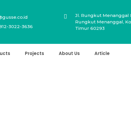
Jl. Rungkut Menanggal 
@gusse.co.id
Rungkut Menanggal, Kot
812-3022-3636
Timur 60293
ucts
Projects
About Us
Article