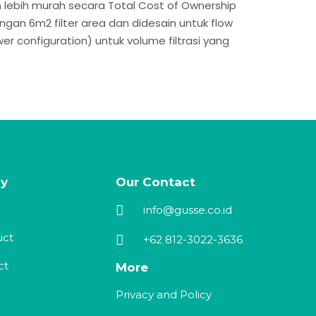
n lebih murah secara Total Cost of Ownership
ngan 6m2 filter area dan didesain untuk flow
er configuration) untuk volume filtrasi yang
y
Our Contact
info@gusse.co.id
uct
+62 812-3022-3636
ct
More
Privacy and Policy