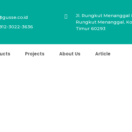
Jl. Rungkut Menanggal 
@gusse.co.id
Rungkut Menanggal, Kot
812-3022-3636
Timur 60293
ucts
Projects
About Us
Article